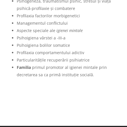
Psihogeneza, traumatismul psihic, stresul și viața
psihică-profilaxie și combatere
Profilaxia factorilor morbigenetici
Managementul conflictului
Aspecte speciale ale
igienei mintale
Psihoigiena vârstei a -III-a
Psihoigiena bolilor somatice
Profilaxia comportamentului adictiv
Particularitățile recuperării psihiatrice
Familia
primul promotor al igienei mintale prin
decretarea sa ca primă instituție socială.