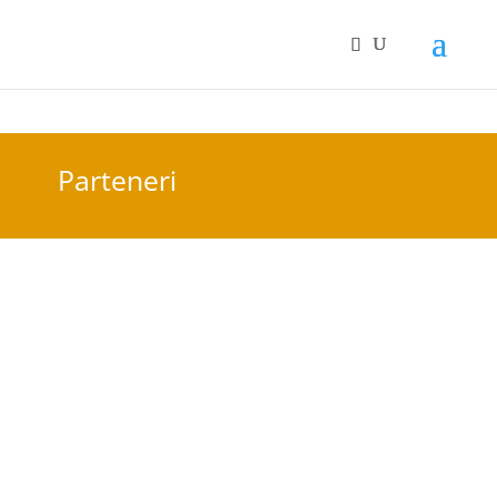
Parteneri
PARTENERI DE AUR
/ GOLD SPONSORS
Stand Virtual