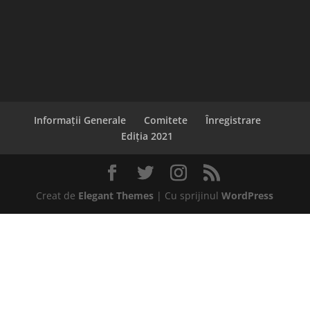
Informaţii Generale
Comitete
Înregistrare
Ediţia 2021
Creat de
Elegant Themes
| Cu sprijinul
WordPress