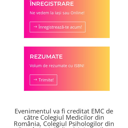
ÎNREGISTRARE
Ne vedem la Iaşi sau Online!
Înregistrează-te acum!
REZUMATE
Volum de rezumate cu ISBN!
Trimite!
Evenimentul va fi creditat EMC de
către Colegiul Medicilor din
România, Colegiul Psihologilor din