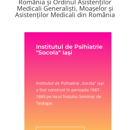
România
ș
i
Ordinul Asistenților
Medicali Generaliști, Moașelor și
Asistenților Medicali din România
Institutul de Psihiatrie
"Socola" Iaşi
Institutul de Psihiatrie „Socola” Iaşi
a fost construit în perioada 1887-
1889 pe locul fostului Seminar de
Teologie.