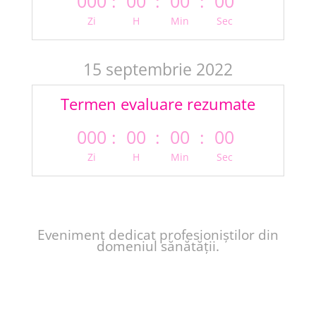
000
:
00
:
00
:
00
Zi
H
Min
Sec
15 septembrie 2022
Termen evaluare rezumate
000
:
00
:
00
:
00
Zi
H
Min
Sec
Eveniment dedicat profesioniștilor din
domeniul sănătății.