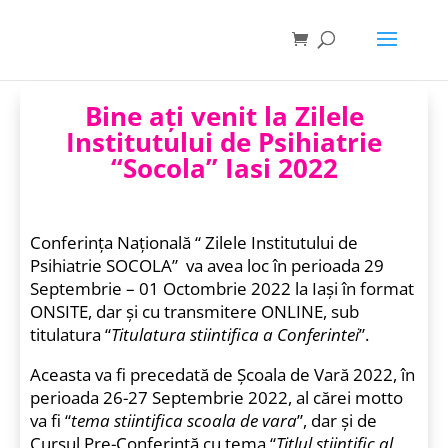
Bine aţi venit la Zilele
Institutului de Psihiatrie
“Socola” Iasi 2022
Conferinţa Naţională “ Zilele Institutului de
Psihiatrie SOCOLA” va avea loc în perioada 29
Septembrie – 01 Octombrie 2022 la Iaşi în format
ONSITE, dar şi cu transmitere ONLINE, sub
titulatura “
Titulatura stiintifica a Conferintei
”.
Aceasta va fi precedată de Şcoala de Vară 2022, în
perioada 26-27 Septembrie 2022, al cărei motto
va fi “
tema stiintifica scoala de vara
”, dar şi de
Cursul Pre-Conferinţă cu tema “
Titlul stiintific al